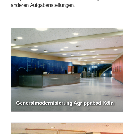
Materialberatung
anderen Aufgabenstellungen.
Seminare/Vorträge
Presse
Kontakt
Suche
Generalmodernisierung Agrippabad Köln